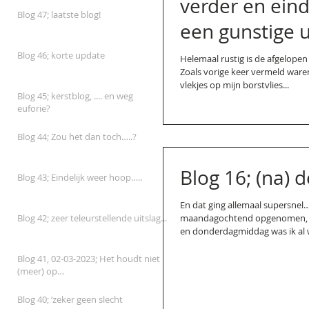
verder en eind
Blog 47; laatste blog!
een gunstige u
Blog 46; korte update
Helemaal rustig is de afgelopen
Zoals vorige keer vermeld waren
vlekjes op mijn borstvlies...
Blog 45; kerstblog, .... en weg
euforie?
Blog 44; Zou het dan toch…..?
Blog 16; (na) d
Blog 43; Eindelijk weer hoop…..
En dat ging allemaal supersnel…
maandagochtend opgenomen, ’
Blog 42; zeer teleurstellende uitslag...
en donderdagmiddag was ik al we
Blog 41, 02-03-2023; Het houdt niet
(meer) op…
Blog 40; ‘zeker geen slecht