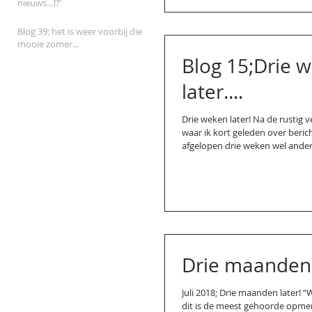
nieuws…!?’
Blog 39; het is weer voorbij die
mooie zomer...
Blog 15;Drie 
later....
Drie weken later! Na de rustig
waar ik kort geleden over beric
afgelopen drie weken wel anders.
Drie maanden l
Juli 2018; Drie maanden later! “W
dit is de meest gehoorde opmer